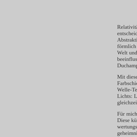
Relativi
entschei
Abstrakt
förmlich
Welt und
beeinflu
Duchamp 
Mit dies
Farbschi
Welle-Te
Lichts: 
gleichzei
Für mich
Diese kü
wertungs
geheimni