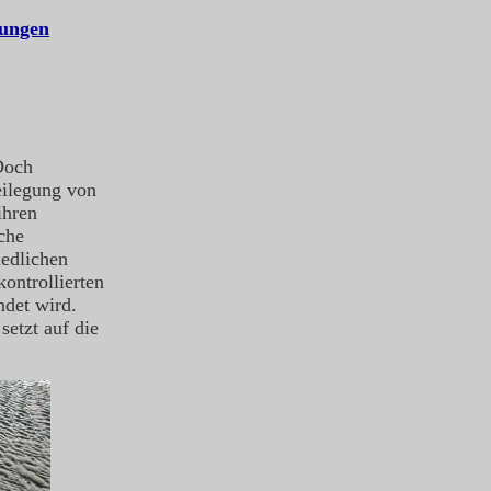
tungen
Doch
eilegung von
ihren
che
iedlichen
kontrollierten
ndet wird.
etzt auf die