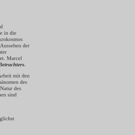
ld
e in die
akrokosmos
s Aussehen der
ter
et. Marcel
Betrachters
.
rbeit mit den
Phänomen des
Natur des
hen sind
glichst