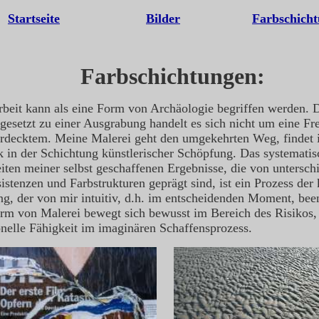
Startseite
Bilder
Farbschich
Farbschichtungen:
beit kann als eine Form von Archäologie begriffen werden. 
gesetzt zu einer Ausgrabung handelt es sich nicht um eine Fr
rdecktem. Meine Malerei geht den umgekehrten Weg, findet 
 in der Schichtung künstlerischer Schöpfung. Das systematis
iten meiner selbst geschaffenen Ergebnisse, die von untersch
istenzen und Farbstrukturen geprägt sind, ist ein Prozess der 
ng, der von mir intuitiv, d.h. im entscheidenden Moment, bee
rm von Malerei bewegt sich bewusst im Bereich des Risikos, s
onelle Fähigkeit im imaginären Schaffensprozess.