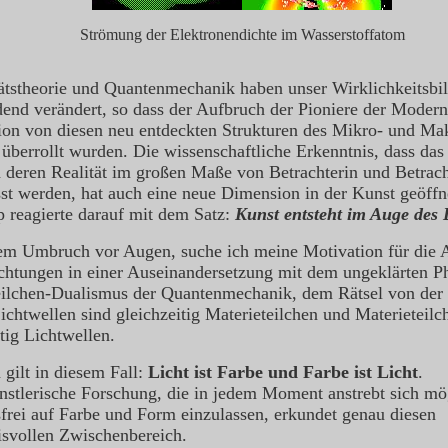
Strömung der Elektronendichte im Wasserstoffatom
tätstheorie und Quantenmechanik haben unser Wirklichkeitsbi
dend verändert, so dass der Aufbruch der Pioniere der Modern
ion von diesen neu entdeckten Strukturen des Mikro- und M
 überrollt wurden. Die wissenschaftliche Erkenntnis, dass da
 deren Realität im großen Maße von Betrachterin und Betrach
sst werden, hat auch eine neue Dimension in der Kunst geöffn
reagierte darauf mit dem Satz:
Kunst entsteht im Auge des 
em Umbruch vor Augen, suche ich meine Motivation für die A
chtungen in einer Auseinandersetzung mit dem ungeklärten 
ilchen-Dualismus der Quantenmechanik, dem Rätsel von der 
Lichtwellen sind gleichzeitig Materieteilchen und Materieteilc
tig Lichtwellen.
 gilt in diesem Fall:
Licht ist Farbe und Farbe ist Licht
.
nstlerische Forschung, die in jedem Moment anstrebt sich mö
frei auf Farbe und Form einzulassen, erkundet genau diesen
svollen Zwischenbereich.