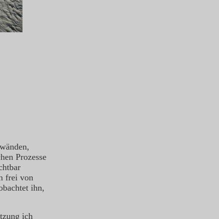
rwänden,
chen Prozesse
chtbar
 frei von
obachtet ihn,
tzung ich