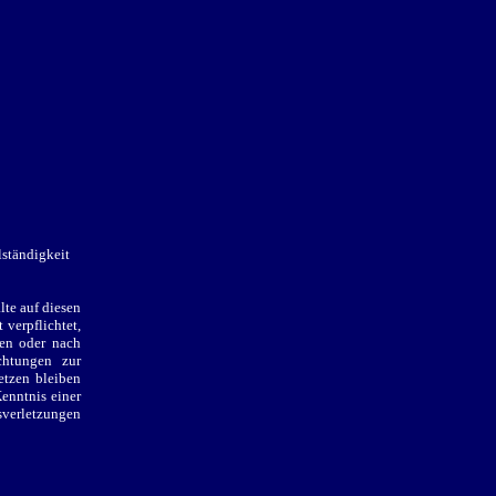
lständigkeit
te auf diesen
 verpflichtet,
hen oder nach
chtungen zur
etzen bleiben
enntnis einer
sverletzungen