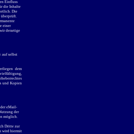
en Einfluss
r die Inhalte
ortlich. Die
überprüft.
ermanente
e einer
ir derartige
 auf selbst
terliegen dem
ielfältigung,
rheberrechtes
ds und Kopien
oder eMail-
 Nutzung der
en möglich.
h Dritte zur
 wird hiermit