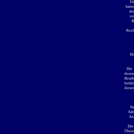
Un
habe
der
ve
R
Rech
Di
Die d
deuts
Bearb
bedür
diese
So
Adre
Ang
Der
Übers