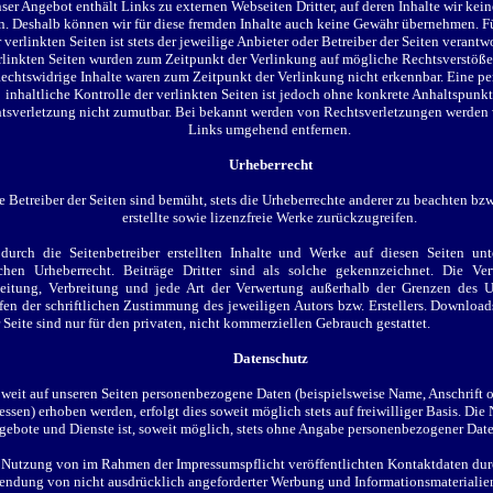
ser Angebot enthält Links zu externen Webseiten Dritter, auf deren Inhalte wir kein
n. Deshalb können wir für diese fremden Inhalte auch keine Gewähr übernehmen. Fü
 verlinkten Seiten ist stets der jeweilige Anbieter oder Betreiber der Seiten verantw
rlinkten Seiten wurden zum Zeitpunkt der Verlinkung auf mögliche Rechtsverstöße 
echtswidrige Inhalte waren zum Zeitpunkt der Verlinkung nicht erkennbar. Eine p
inhaltliche Kontrolle der verlinkten Seiten ist jedoch ohne konkrete Anhaltspunkt
tsverletzung nicht zumutbar. Bei bekannt werden von Rechtsverletzungen werden w
Links umgehend entfernen.
Urheberrecht
e Betreiber der Seiten sind bemüht, stets die Urheberrechte anderer zu beachten bzw.
erstellte sowie lizenzfreie Werke zurückzugreifen.
urch die Seitenbetreiber erstellten Inhalte und Werke auf diesen Seiten un
chen Urheberrecht. Beiträge Dritter sind als solche gekennzeichnet. Die Verv
eitung, Verbreitung und jede Art der Verwertung außerhalb der Grenzen des U
fen der schriftlichen Zustimmung des jeweiligen Autors bzw. Erstellers. Downloa
r Seite sind nur für den privaten, nicht kommerziellen Gebrauch gestattet.
Datenschutz
weit auf unseren Seiten personenbezogene Daten (beispielsweise Name, Anschrift 
ssen) erhoben werden, erfolgt dies soweit möglich stets auf freiwilliger Basis. Die
ebote und Dienste ist, soweit möglich, stets ohne Angabe personenbezogener Dat
 Nutzung von im Rahmen der Impressumspflicht veröffentlichten Kontaktdaten durc
endung von nicht ausdrücklich angeforderter Werbung und Informationsmaterialien