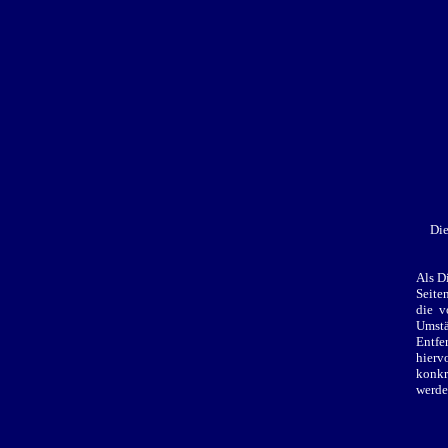
Die
Als D
Seite
die v
Umstä
Entfe
hierv
konkr
werde